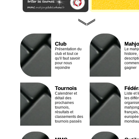
Club
Mahj
Présentation du
Le mahj
club et tout ce
histoire,
qu'il faut savoir
descript
pour nous
comment 
rejoindre
gagner
Tournois
Fédér
Calendrier et
Liste et 
détail des
les diffé
prochaines
organis
tournois,
mahjon
résultats et
français,
classements des
europée
tournois passés
mondia