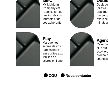
MMC
Outil
My Mahjong
Quelques
Company est
utiles à 
l'application de
pratique
gestion de vos
mahjong
tournois et de
exercice
vos adhérents
minuteu
Play
Agen
Marquer les
Calendri
scores de vos
club sur
parties entre
activité e
amis grâce aux
prochai
feuilles de
séances
scores en ligne
CGU
Nous contacter