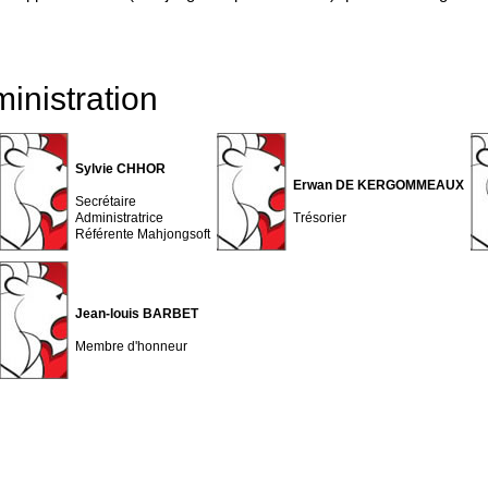
inistration
Sylvie CHHOR
Erwan DE KERGOMMEAUX
Secrétaire
Administratrice
Trésorier
Référente Mahjongsoft
Jean-louis BARBET
Membre d'honneur