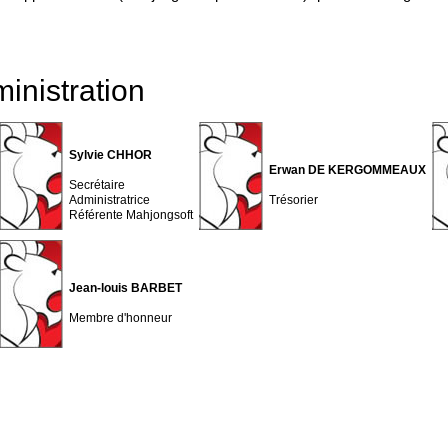
inistration
Sylvie CHHOR
Erwan DE KERGOMMEAUX
Secrétaire
Administratrice
Trésorier
Référente Mahjongsoft
Jean-louis BARBET
Membre d'honneur